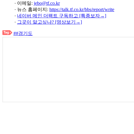
· 이메일:
jebo@tf.co.kr
· 뉴스 홈페이지:
https://talk.tf.co.kr/bbs/report/write
·
네이버 메인 더팩트 구독하고 [특종보자→]
·
그곳이 알고싶냐? [영상보기→]
##경기도