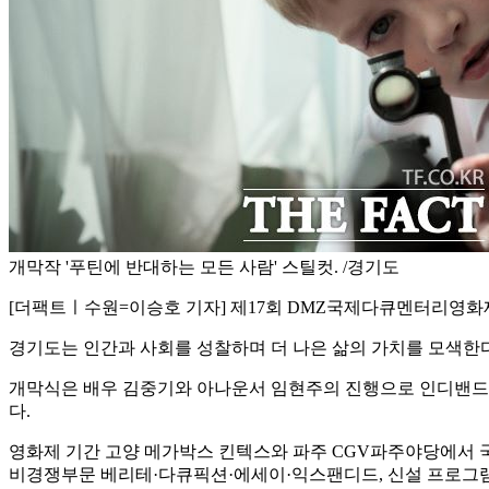
개막작 '푸틴에 반대하는 모든 사람' 스틸컷. /경기도
[더팩트ㅣ수원=이승호 기자] 제17회 DMZ국제다큐멘터리영화제
경기도는 인간과 사회를 성찰하며 더 나은 삶의 가치를 모색한다는
개막식은 배우 김중기와 아나운서 임현주의 진행으로 인디밴드 ‘
다.
영화제 기간 고양 메가박스 킨텍스와 파주 CGV파주야당에서 국내
비경쟁부문 베리테·다큐픽션·에세이·익스팬디드, 신설 프로그램