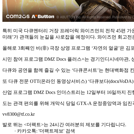
특히 미국 다큐멘터리 거장 프레더릭 와이즈먼의 전작 45편 가운데
미래’가 관객들의 눈길을 사로잡을 예정이다. 와이즈먼 회고전
올해로 3회째인 비(非) 극장 상영 프로그램 ‘자연의 얼굴’은
시민 참여 프로그램 DMZ Docs 플러스+는 경기인디시네마관
다큐와 공연을 함께 즐길 수 있는 ‘다큐콘서트’는 현대백화점
또 다큐 전문 OTT(온라인 동영상서비스) ‘다큐보다(docuVoD
산업 프로그램 DMZ Docs 인더스트리는 12일부터 16일까지 진
도는 관객 편의를 위해 개막식 당일 GTX-A 운정중앙역과 임
vv8300@tf.co.kr
발로 뛰는 <더팩트>는 24시간 여러분의 제보를 기다립니다.
· 카카오톡: '더팩트제보' 검색