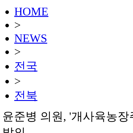
HOME
>
NEWS
>
전국
>
전북
윤준병 의원, '개사육농장
발의