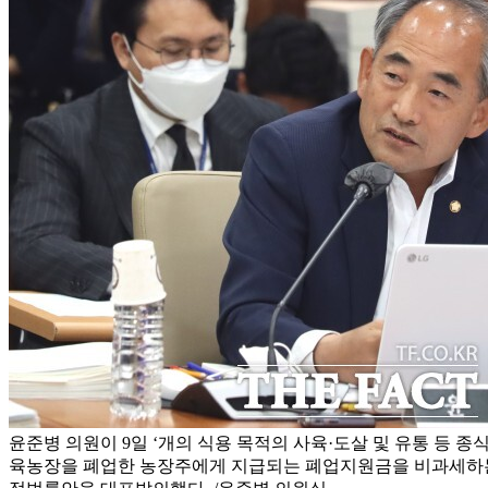
윤준병 의원이 9일 ‘개의 식용 목적의 사육·도살 및 유통 등 종
육농장을 폐업한 농장주에게 지급되는 폐업지원금을 비과세하는