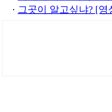
·
그곳이 알고싶냐? [영