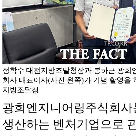
정학수 대전지방조달청장과 봉하근 광희
회사 대표이사(사진 왼쪽)가 기념 촬영을 하
지방조달청
광희엔지니어링주식회사
생산하는 벤처기업으로 관