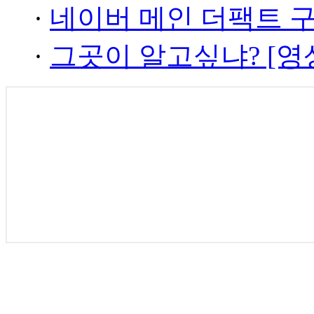
·
네이버 메인 더팩트 
·
그곳이 알고싶냐? [영