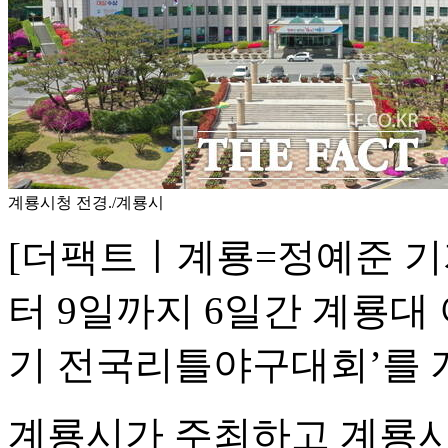
계룡시청 전경./계룡시
[더팩트ㅣ계룡=정예준 기자
터 9일까지 6일간 계룡대
기 전국리틀야구대회’를 
계룡시가 주최하고 계룡