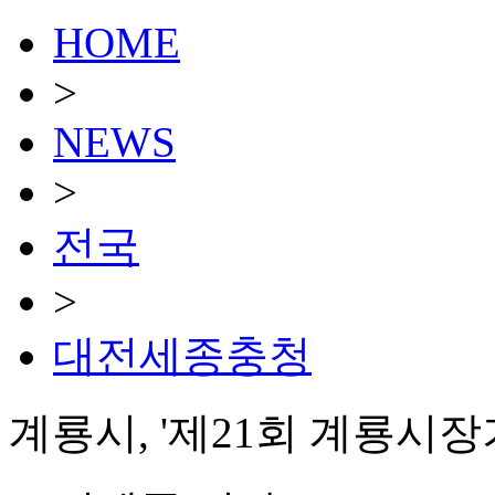
HOME
>
NEWS
>
전국
>
대전세종충청
계룡시, '제21회 계룡시