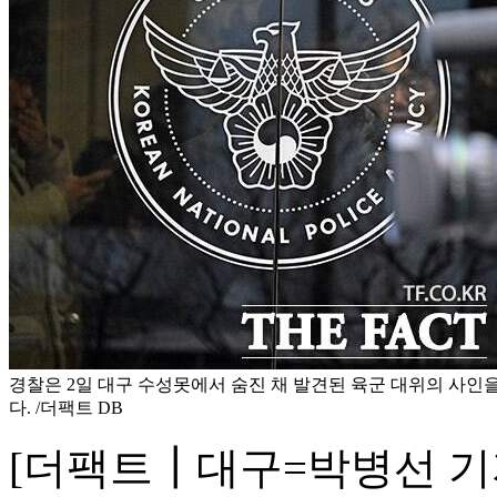
경찰은 2일 대구 수성못에서 숨진 채 발견된 육군 대위의 사인을
다. /더팩트 DB
[더팩트┃대구=박병선 기자]