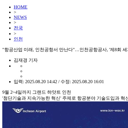
HOME
>
NEWS
>
전국
>
인천
"항공산업 미래, 인천공항서 만난다"…인천공항공사, '제8회 
김재경 기자
입력: 2025.08.20 14:42 / 수정: 2025.08.20 16:01
9월 2~4일까지 그랜드 햐얏트 인천
'첨단기술과 지속가능한 혁신' 주제로 항공분야 기술도입과 혁