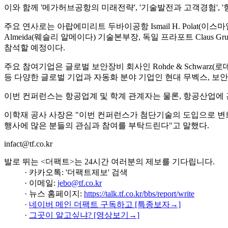
이와 함께 '메가허브공항의 미래전략', '기술발전과 고객경험',
주요 연사로는 아랍에미리트 두바이공항 Ismail H. Polat(이스마
Almeida(웨슬리 알메이다) 기술본부장, 독일 프라포트 Claus G
참석할 예정이다.
주요 참여기업은 글로벌 보안장비 회사인 Rohde & Schwarz(로데 앤
등 다양한 글로벌 기업과 자동화 분야 기업인 현대 무벡스, 보안
이번 컨퍼런스는 항공업계 및 학계 관계자는 물론, 항공산업에 
이학재 공사 사장은 "이번 컨퍼런스가 첨단기술의 도입으로 변
행사에 많은 분들의 관심과 참여를 부탁드린다"고 말했다.
infact@tf.co.kr
발로 뛰는 <더팩트>는 24시간 여러분의 제보를 기다립니다.
· 카카오톡: '더팩트제보' 검색
· 이메일:
jebo@tf.co.kr
· 뉴스 홈페이지:
https://talk.tf.co.kr/bbs/report/write
·
네이버 메인 더팩트 구독하고 [특종보자→]
·
그곳이 알고싶냐? [영상보기→]