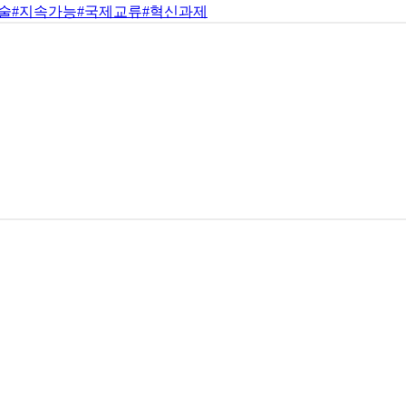
술
#지속가능
#국제교류
#혁신과제