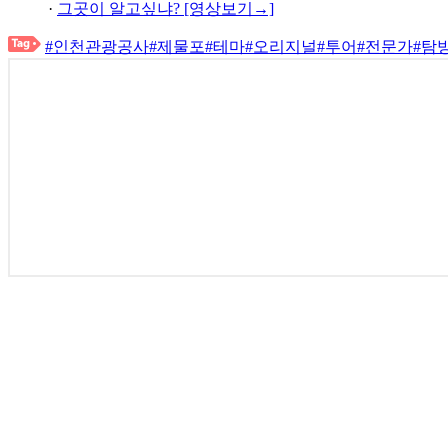
·
그곳이 알고싶냐? [영상보기→]
#인천관광공사
#제물포
#테마
#오리지널
#투어
#전문가
#탐