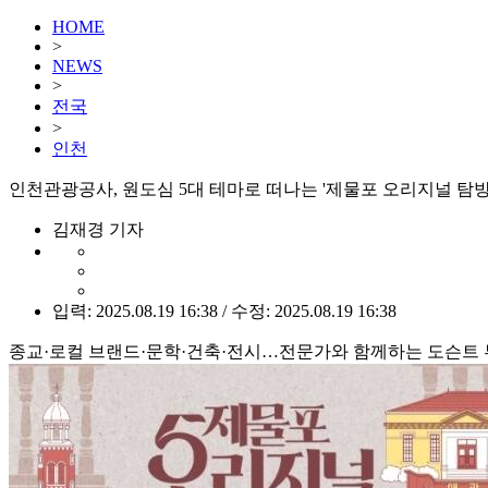
HOME
>
NEWS
>
전국
>
인천
인천관광공사, 원도심 5대 테마로 떠나는 '제물포 오리지널 탐방
김재경 기자
입력: 2025.08.19 16:38 / 수정: 2025.08.19 16:38
종교·로컬 브랜드·문학·건축·전시…전문가와 함께하는 도슨트