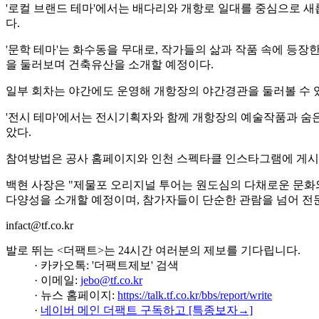
'로컬 브랜드 테마'에서는 배다리와 개항로 일대를 중심으로 새
다.
'문학 테마'는 화수동을 무대로, 작가들의 삶과 작품 속에 등장
을 둘러보며 건축유산을 소개할 예정이다.
일부 회차는 야간에도 운영해 개항장의 야간경관을 둘러볼 수 
'전시 테마'에서는 전시기획자와 함께 개항장의 예술작품과 숨은
았다.
참여방법은 공사 홈페이지와 인천 스펙타클 인스타그램에 게시
백현 사장은 "제물포 오리지널 투어는 원도심의 다채로운 문화와
다양성을 소개할 예정이며, 참가자들이 단순한 관람을 넘어 전문
infact@tf.co.kr
발로 뛰는 <더팩트>는 24시간 여러분의 제보를 기다립니다.
· 카카오톡: '더팩트제보' 검색
· 이메일:
jebo@tf.co.kr
· 뉴스 홈페이지:
https://talk.tf.co.kr/bbs/report/write
·
네이버 메인 더팩트 구독하고 [특종보자→]