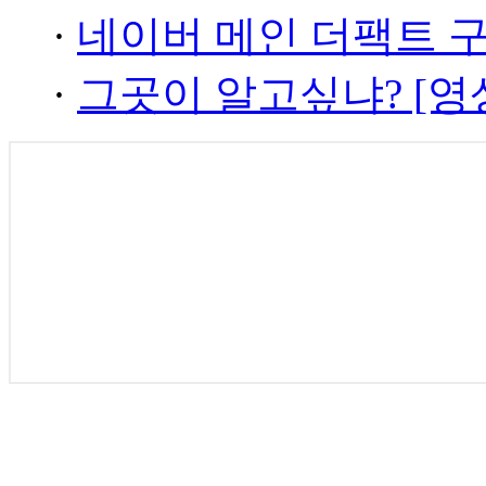
·
네이버 메인 더팩트 
·
그곳이 알고싶냐? [영