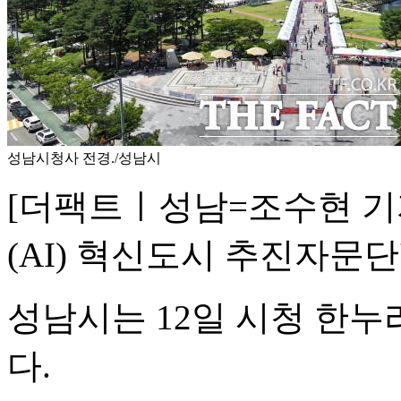
성남시청사 전경./성남시
[더팩트ㅣ성남=조수현 기
(AI) 혁신도시 추진자문단
성남시는 12일 시청 한
다.