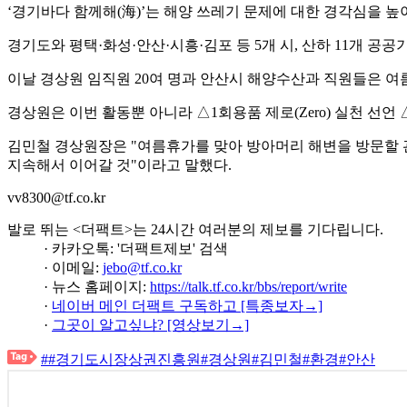
‘경기바다 함께해(海)’는 해양 쓰레기 문제에 대한 경각심을 높
경기도와 평택·화성·안산·시흥·김포 등 5개 시, 산하 11개 
이날 경상원 임직원 20여 명과 안산시 해양수산과 직원들은 
경상원은 이번 활동뿐 아니라 △1회용품 제로(Zero) 실천 선
김민철 경상원장은 "여름휴가를 맞아 방아머리 해변을 방문할 
지속해서 이어갈 것"이라고 말했다.
vv8300@tf.co.kr
발로 뛰는 <더팩트>는 24시간 여러분의 제보를 기다립니다.
· 카카오톡: '더팩트제보' 검색
· 이메일:
jebo@tf.co.kr
· 뉴스 홈페이지:
https://talk.tf.co.kr/bbs/report/write
·
네이버 메인 더팩트 구독하고 [특종보자→]
·
그곳이 알고싶냐? [영상보기→]
##경기도시장상권진흥원#경상원#김민철#환경#안산