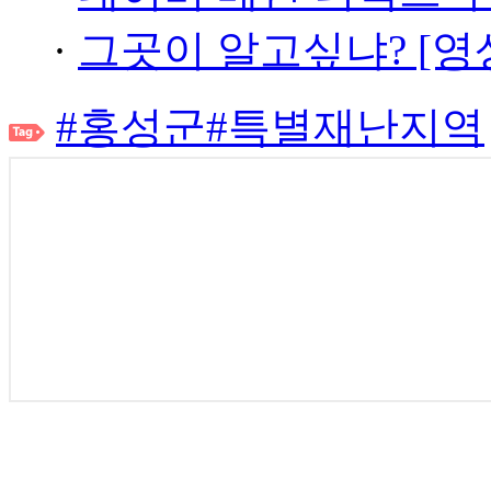
·
그곳이 알고싶냐? [영
#홍성군
#특별재난지역