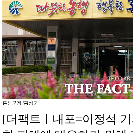
홍성군청 /홍성군
[더팩트ㅣ내포=이정석 기