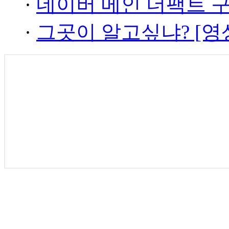
·
네이버 메인 더팩트 
·
그곳이 알고싶냐? [영