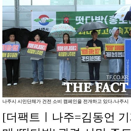
나주시 시민단체가 건전 소비 캠페인을 전개하고 있다./나주시
[더팩트ㅣ나주=김동언 기