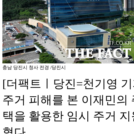
충남 당진시 청사 전경 /당진시
[더팩트ㅣ당진=천기영 기
주거 피해를 본 이재민의
택을 활용한 임시 주거 지
혔다.