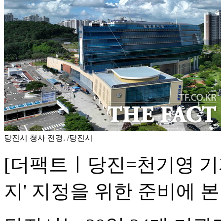
당진시 청사 전경. /당진시
[더팩트ㅣ당진=천기영 기
지' 지정을 위한 준비에 