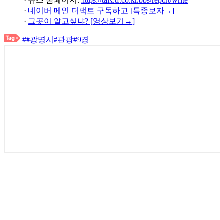
· 뉴스 홈페이지:
https://talk.tf.co.kr/bbs/report/write
·
네이버 메인 더팩트 구독하고 [특종보자→]
·
그곳이 알고싶냐? [영상보기→]
##광명시#관광#9경