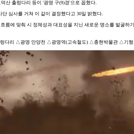
산 출렁다리 등이 '광명 구(9)경'으로 꼽혔다.
단 심사를 거쳐 이 같이 결정했다고 30일 밝혔다.
 관광 흐름에 맞춰 시 정체성과 대표성을 지닌 새로운 명소를 발굴하
렁다리 △광명 안양천 △광명역(고속철도) △충현박물관 △기