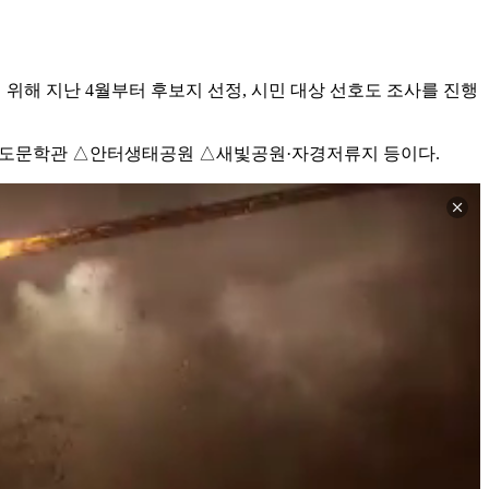
기 위해 지난 4월부터 후보지 선정, 시민 대상 선호도 조사를 진행
형도문학관 △안터생태공원 △새빛공원·자경저류지 등이다.