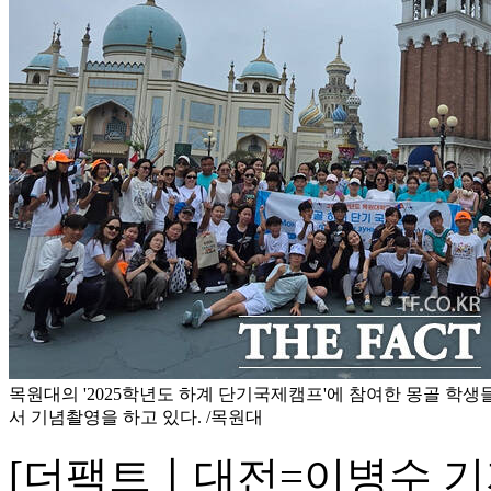
목원대의 '2025학년도 하계 단기국제캠프'에 참여한 몽골 학
서 기념촬영을 하고 있다. /목원대
[더팩트ㅣ대전=이병수 기