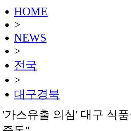
HOME
>
NEWS
>
전국
>
대구경북
'가스유출 의심' 대구 식
중독"