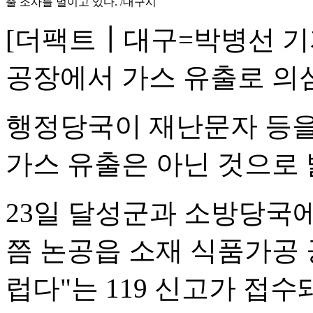
출 조사를 벌이고 있다. /대구시
[더팩트┃대구=박병선 기
공장에서 가스 유출로 의
행정당국이 재난문자 등을
가스 유출은 아닌 것으로 
23일 달성군과 소방당국에 
쯤 논공읍 소재 식품가공
럽다"는 119 신고가 접수