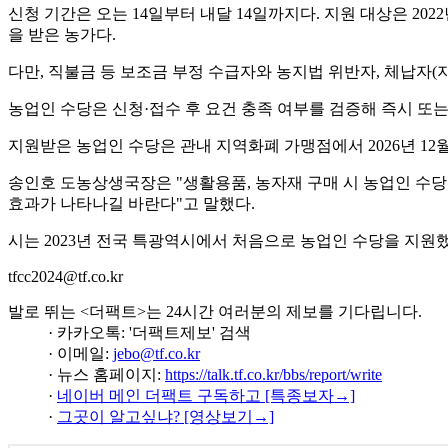
신청 기간은 오는 14일부터 내달 14일까지다. 지원 대상은 2
을 받은 농가다.
다만, 직불금 등 보조금 부정 수급자와 농지법 위반자, 체납자(
농업인 수당은 신청·접수 후 요건 충족 여부를 검증해 즉시 또
지원받은 농업인 수당은 관내 지역화폐 가맹점에서 2026년 12월
송인호 도농상생국장은 "생활용품, 농자재 구매 시 농업인 수당
효과가 나타나길 바란다"고 말했다.
시는 2023년 전국 특광역시에서 처음으로 농업인 수당을 지원했다
tfcc2024@tf.co.kr
발로 뛰는 <더팩트>는 24시간 여러분의 제보를 기다립니다.
· 카카오톡: '더팩트제보' 검색
· 이메일:
jebo@tf.co.kr
· 뉴스 홈페이지:
https://talk.tf.co.kr/bbs/report/write
·
네이버 메인 더팩트 구독하고 [특종보자→]
·
그곳이 알고싶냐? [영상보기→]