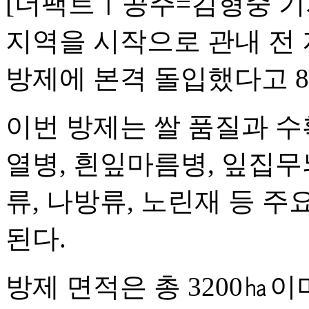
[더팩트ㅣ공주=김형중 기
지역을 시작으로 관내 전 
방제에 본격 돌입했다고 8
이번 방제는 쌀 품질과 수
열병, 흰잎마름병, 잎집
류, 나방류, 노린재 등 
된다.
방제 면적은 총 3200㏊이