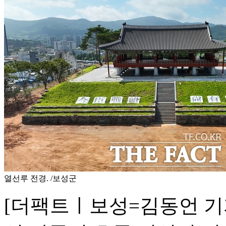
열선루 전경. /보성군
[더팩트ㅣ보성=김동언 기