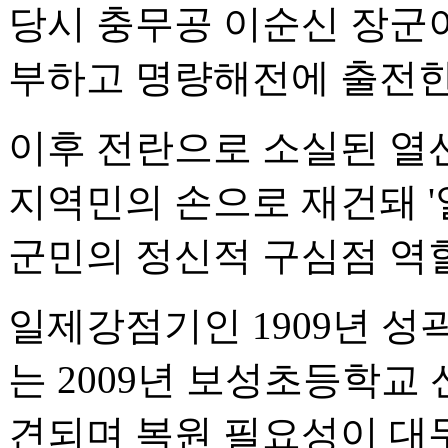
당시 충무공 이순신 장군
부하고 명량해전에 출전한
이후 전란으로 소실된 열선
지역민의 손으로 재건돼 
군민의 정신적 구심점 역
일제강점기인 1909년 성
는 2009년 보성초등학교
견되며 복원 필요성이 대