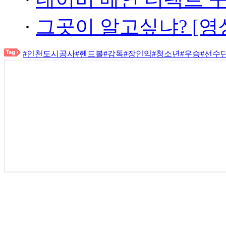
·
그곳이 알고싶냐? [영
#인천도시공사
#헨드볼
#감독
#장인익
#청소년
#우승
#선수