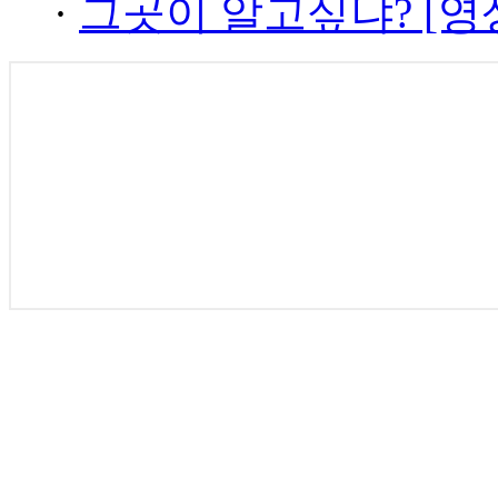
·
그곳이 알고싶냐? [영