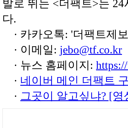
발로 뛰는 <더팩트>는 2
다.
· 카카오톡: '더팩트제보
· 이메일:
jebo@tf.co.kr
· 뉴스 홈페이지:
https:/
·
네이버 메인 더팩트 
·
그곳이 알고싶냐? [영