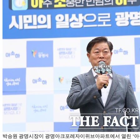
박승원 광명시장이 광명아크포레자이위브아파트에서 열린 ‘아·소