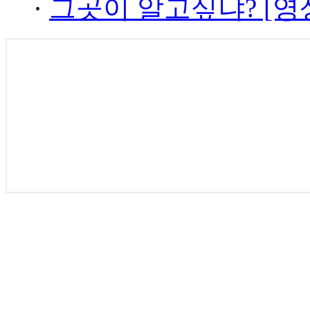
·
그곳이 알고싶냐? [영