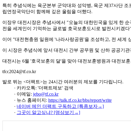
특히 추념식에는 육군본부 군악대와 성악병, 육군 제37사단 조
립연정국악단이 함께해 깊은 울림을 더했다.
이장우 대전시장은 추념사에서 "오늘의 대한민국을 있게 한 순
전을 세계인이 기억하는 글로벌 호국보훈도시로 발전시키겠다"
이어 "대전현충원 일원에 '나라사랑공원'을 조성하고, 전 세계 
이 시장은 추념식에 앞서 대전시 간부 공무원 및 산하 공공기관
대전시는 6월 '호국보훈의 달'을 맞아 대전보훈병원과 대전보
tfcc2024@tf.co.kr
발로 뛰는 <더팩트>는 24시간 여러분의 제보를 기다립니다.
· 카카오톡: '더팩트제보' 검색
· 이메일:
jebo@tf.co.kr
· 뉴스 홈페이지:
https://talk.tf.co.kr/bbs/report/write
·
네이버 메인 더팩트 구독하고 [특종보자→]
·
그곳이 알고싶냐? [영상보기→]