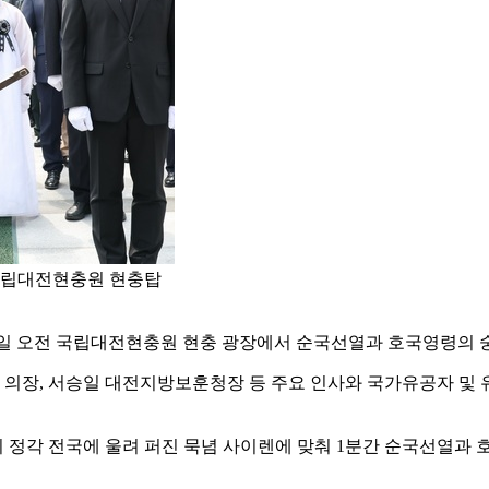
 국립대전현충원 현충탑
6일 오전 국립대전현충원 현충 광장에서 순국선열과 호국영령의 
장, 서승일 대전지방보훈청장 등 주요 인사와 국가유공자 및 유가족
0시 정각 전국에 울려 퍼진 묵념 사이렌에 맞춰 1분간 순국선열과 