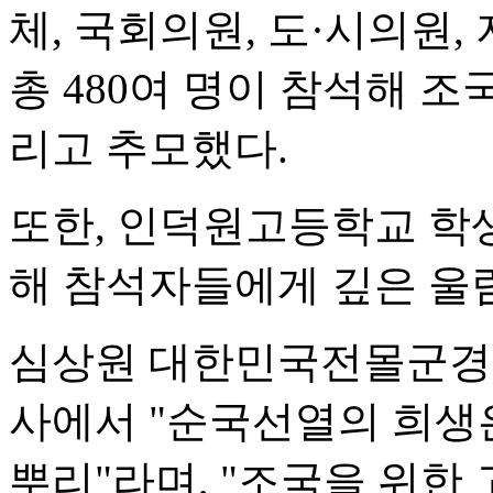
체, 국회의원, 도·시의원,
총 480여 명이 참석해 
리고 추모했다.
또한, 인덕원고등학교 학
해 참석자들에게 깊은 울
심상원 대한민국전몰군경
사에서 "순국선열의 희생
뿌리"라며, "조국을 위한