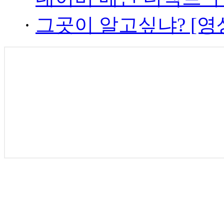
·
그곳이 알고싶냐? [영