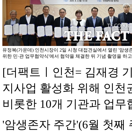
유정복(가운데) 인천시장이 2일 시청 대접견실에서 열린 '암
위한 민·관 업무협약식'에서 협약을 체결한 뒤 기념 촬영을 하고 
[더팩트ㅣ인천= 김재경 
지사업 활성화 위해 인
비롯한 10개 기관과 업무
'암생존자 주간'(6월 첫째