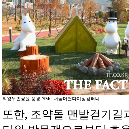
의왕무민공원 풍경 /SMC 서울머천다이징컴퍼니
또한, 조약돌 맨발걷기길