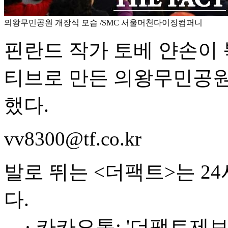
의왕무민공원 개장식 모습 /SMC 서울머천다이징컴퍼니
핀란드 작가 토베 얀손이 
티브로 만든 의왕무민공원은 
했다.
vv8300@tf.co.kr
발로 뛰는 <더팩트>는 2
다.
· 카카오톡: '더팩트제보