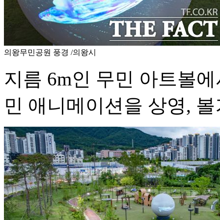
의왕무민공원 풍경 /의왕시
지름 6m인 무민 아트볼에
민 애니메이션을 상영, 볼