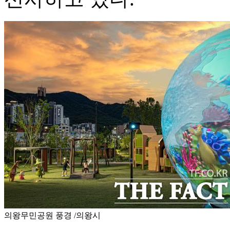
의왕무민공원 풍경 /의왕시