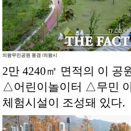
의왕무민공원 풍경 /의왕시
2만 4240㎡ 면적의 이 
△어린이놀이터 △무민 아
체험시설이 조성돼 있다.