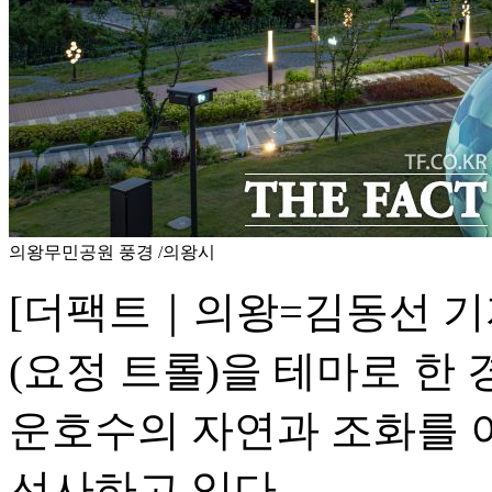
의왕무민공원 풍경 /의왕시
[더팩트｜의왕=김동선 기
(요정 트롤)을 테마로 한
운호수의 자연과 조화를 
선사하고 있다.