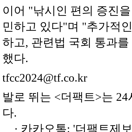
이어 "낚시인 편의 증진을
민하고 있다"며 "추가적
하고, 관련법 국회 통과를
했다.
tfcc2024@tf.co.kr
발로 뛰는 <더팩트>는 2
다.
· 카카오톡: '더팩트제보