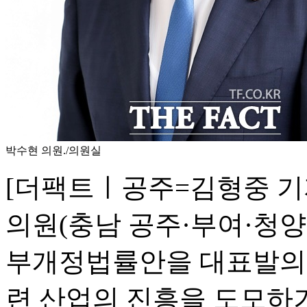
박수현 의원./의원실
[더팩트ㅣ공주=김형중 기
의원(충남 공주·부여·청양)
부개정법률안을 대표발의했
련 산업의 진흥을 도모하