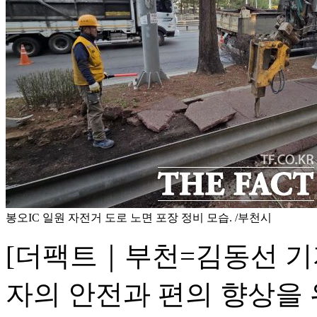
봉오IC 일원 자전거 도로 노면 포장 정비 모습. /부천시
[더팩트｜부천=김동선 기
자의 안전과 편의 향상을 