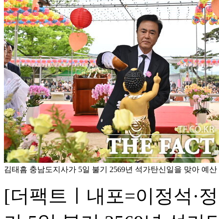
김태흠 충남도지사가 5일 불기 2569년 석가탄신일을 맞아 예산
[더팩트ㅣ내포=이정석·정