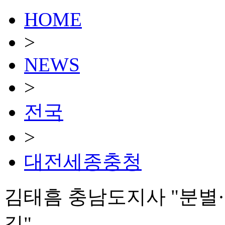
HOME
>
NEWS
>
전국
>
대전세종충청
김태흠 충남도지사 "분별
길"