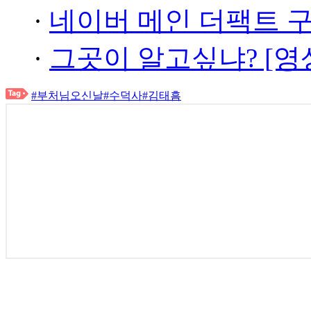
·
네이버 메인 더팩트 
·
그곳이 알고싶냐? [영
#부처님오신날
#수덕사
#김태흠