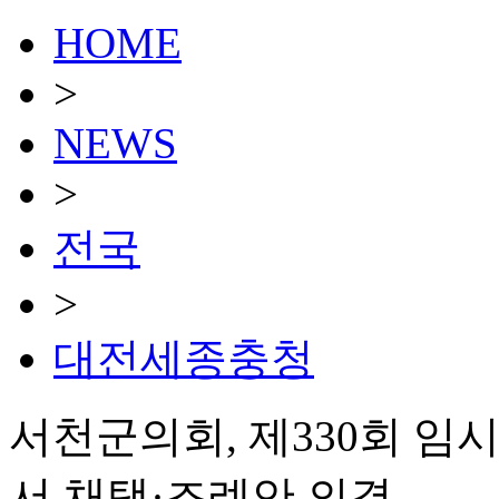
HOME
>
NEWS
>
전국
>
대전세종충청
서천군의회, 제330회 
서 채택·조례안 의결