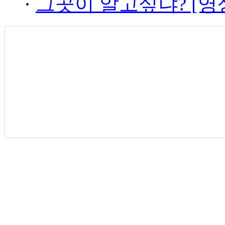
·
그곳이 알고싶냐? [영