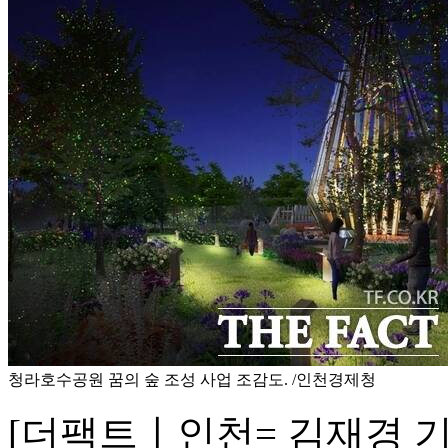
청라호수공원 꿈의 숲 조성 사업 조감도. /인천경제청
[더팩트ㅣ인천= 김재경 