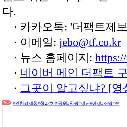
다.
· 카카오톡: '더팩트제보
· 이메일:
jebo@tf.co.kr
· 뉴스 홈페이지:
https:/
·
네이버 메인 더팩트 
·
그곳이 알고싶냐? [영
#인천경제청
#청라호수공원
#힐링
#경관
#야경
#조명
#숲