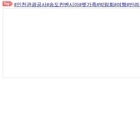
#인천관광공사
#송도컨벤시아
#펫가족
#박람회
#여행
#반