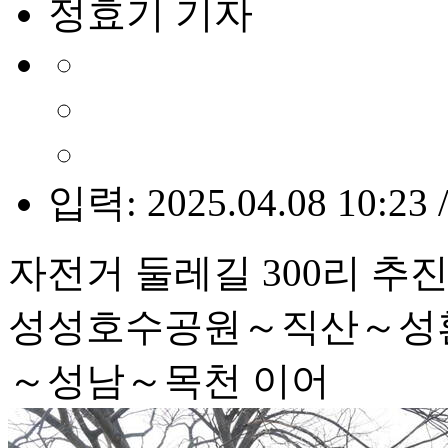
정효기 기자
입력: 2025.04.08 10:23 
자전거 둘레길 300리 추진
성성호수공원～직산～성
～성남～목천 이어