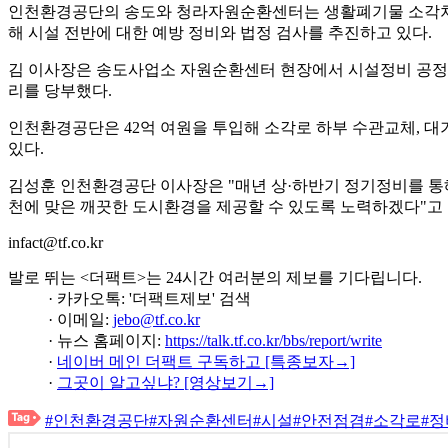
인천환경공단의 송도와 청라자원순환센터는 생활폐기물 소각처리
해 시설 전반에 대한 예방 정비와 법정 검사를 추진하고 있다.
김 이사장은 송도사업소 자원순환센터 현장에서 시설정비 공정률
리를 당부했다.
인천환경공단은 42억 여원을 투입해 소각로 하부 수관교체, 대
있다.
김성훈 인천환경공단 이사장은 "매년 상·하반기 정기정비를 통
천에 맞은 깨끗한 도시환경을 제공할 수 있도록 노력하겠다"고 
infact@tf.co.kr
발로 뛰는 <더팩트>는 24시간 여러분의 제보를 기다립니다.
· 카카오톡: '더팩트제보' 검색
· 이메일:
jebo@tf.co.kr
· 뉴스 홈페이지:
https://talk.tf.co.kr/bbs/report/write
·
네이버 메인 더팩트 구독하고 [특종보자→]
·
그곳이 알고싶냐? [영상보기→]
#인천환경공단
#자원순환센터
#시설
#안전점겸
#소각로
#정