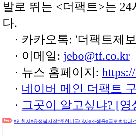
발로 뛰는 <더팩트>는 2
다.
· 카카오톡: '더팩트제보
· 이메일:
jebo@tf.co.kr
· 뉴스 홈페이지:
https:/
·
네이버 메인 더팩트 
·
그곳이 알고싶냐? [영
#인천시
#유정복시장
#주한미국대사
#조셉윤
#글로벌캠퍼