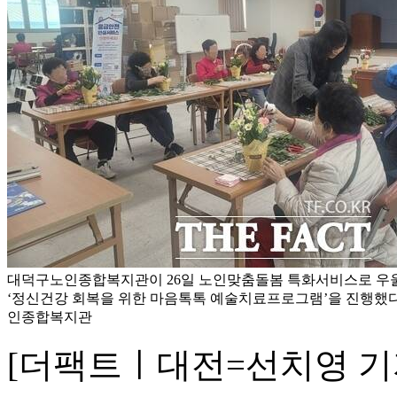
대덕구노인종합복지관이 26일 노인맞춤돌봄 특화서비스로 우
‘정신건강 회복을 위한 마음톡톡 예술치료프로그램’을 진행했다
인종합복지관
[더팩트ㅣ대전=선치영 기