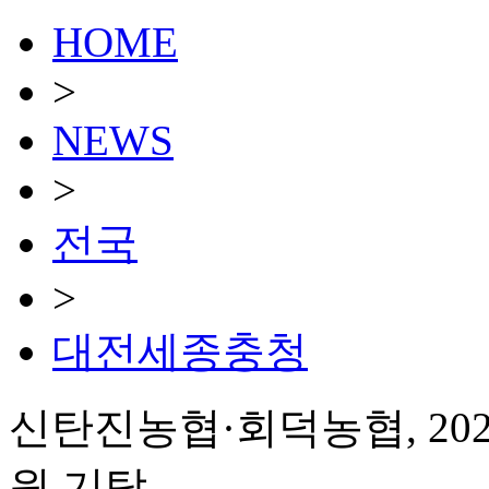
HOME
>
NEWS
>
전국
>
대전세종충청
신탄진농협·회덕농협, 202
원 기탁