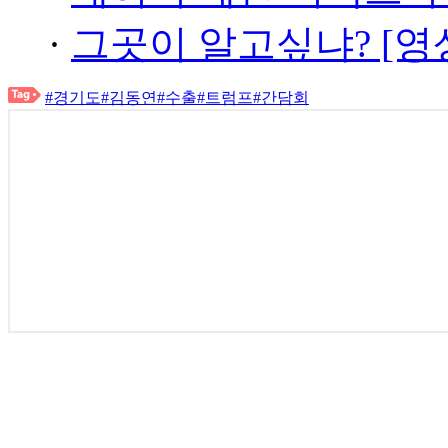
·
그곳이 알고싶냐? [영
#경기도
#김동연
#수출
#트럼프
#간담회