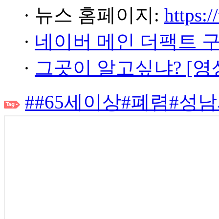
· 뉴스 홈페이지:
https:/
·
네이버 메인 더팩트 
·
그곳이 알고싶냐? [영
##65세이상#폐렴#성