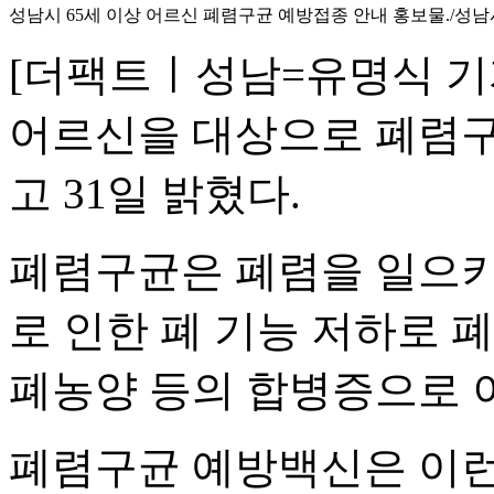
성남시 65세 이상 어르신 폐렴구균 예방접종 안내 홍보물./성남
[더팩트ㅣ성남=유명식 기자
어르신을 대상으로 폐렴구
고 31일 밝혔다.
폐렴구균은 폐렴을 일으키
로 인한 폐 기능 저하로 
폐농양 등의 합병증으로 
폐렴구균 예방백신은 이런