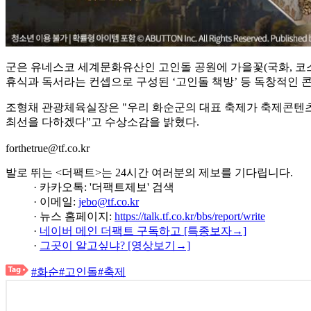
군은 유네스코 세계문화유산인 고인돌 공원에 가을꽃(국화, 코스
휴식과 독서라는 컨셉으로 구성된 ‘고인돌 책방’ 등 독창적인
조형채 관광체육실장은 "우리 화순군의 대표 축제가 축제콘텐츠
최선을 다하겠다"고 수상소감을 밝혔다.
forthetrue@tf.co.kr
발로 뛰는 <더팩트>는 24시간 여러분의 제보를 기다립니다.
· 카카오톡: '더팩트제보' 검색
· 이메일:
jebo@tf.co.kr
· 뉴스 홈페이지:
https://talk.tf.co.kr/bbs/report/write
·
네이버 메인 더팩트 구독하고 [특종보자→]
·
그곳이 알고싶냐? [영상보기→]
#화순
#고인돌
#축제