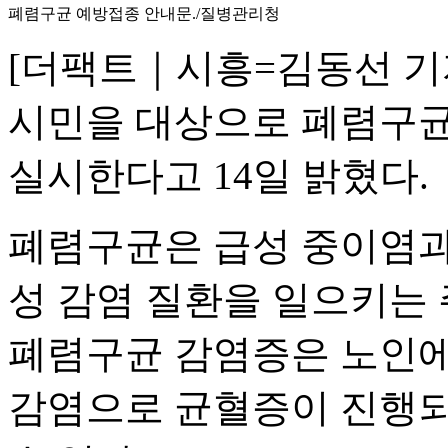
폐렴구균 예방접종 안내문./질병관리청
[더팩트｜시흥=김동선 기자
시민을 대상으로 폐렴구균
실시한다고 14일 밝혔다.
폐렴구균은 급성 중이염과 
성 감염 질환을 일으키는 
폐렴구균 감염증은 노인에
감염으로 균혈증이 진행되