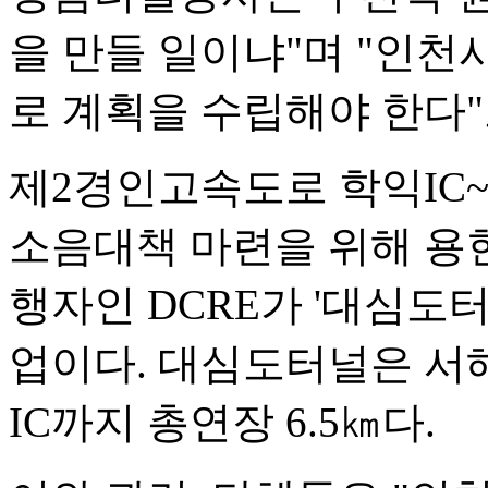
을 만들 일이냐"며 "인천
로 계획을 수립해야 한다"
제2경인고속도로 학익IC
소음대책 마련을 위해 용
행자인 DCRE가 '대심도
업이다. 대심도터널은 서해
IC까지 총연장 6.5㎞다.