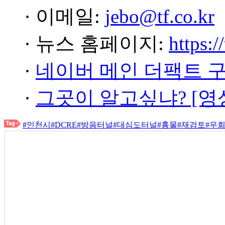
· 이메일:
jebo@tf.co.kr
· 뉴스 홈페이지:
https:/
·
네이버 메인 더팩트 
·
그곳이 알고싶냐? [영
#인천시
#DCRE
#방음터널
#대심도터널
#흉물
#재검토
#우