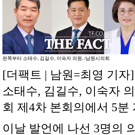
왼쪽부터 소태수, 김길수, 이숙자 의원. /남원시의회
[더팩트 | 남원=최영 기자
소태수, 김길수, 이숙자 의
회 제4차 본회의에서 5분
이날 발언에 나선 3명의 