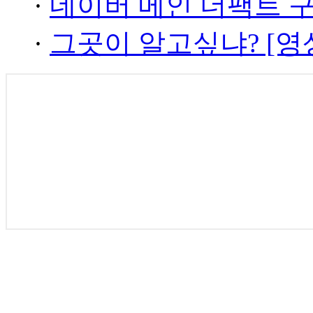
·
네이버 메인 더팩트 
·
그곳이 알고싶냐? [영