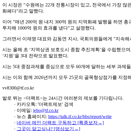
이 시장은 "수원에는 22개 전통시장이 있고, 전국에서 가장 많
화폐다"라고 말했다.
이어 "매년 200억 원 내지 300억 원의 지역화폐 발행을 하면 
투자해 1000억 원의 효과를 냈다"고 설명했다.
그러면서 이재명 대표와 김동연 지사, 국회의원들에게 "지속해
시는 올해 초 ‘지역상권 보호도시 종합 추진계획’을 수립했으며, 5
‘지원’을 3대 전략으로 발표했다.
시는 5대 중점과제를 중심으로 모두 60개에 달하는 세부 과제들
시는 이와 함께 2026년까지 모두 25곳의 골목형상점가를 지정
vv8300@tf.co.kr
발로 뛰는 <더팩트>는 24시간 여러분의 제보를 기다립니다.
· 카카오톡: '더팩트제보' 검색
· 이메일:
jebo@tf.co.kr
· 뉴스 홈페이지:
https://talk.tf.co.kr/bbs/report/write
·
네이버 메인 더팩트 구독하고 [특종보자→]
·
그곳이 알고싶냐? [영상보기→]