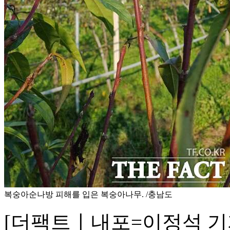
복숭아순나방 피해를 입은 복숭아나무. /충남도
[더팩트ㅣ내포=이정석 기