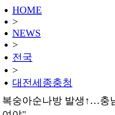
HOME
>
NEWS
>
전국
>
대전세종충청
복숭아순나방 발생↑…충남
여야"