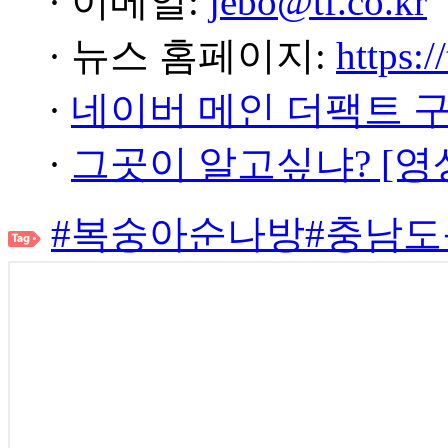
· 이메일:
jebo@tf.co.kr
· 뉴스 홈페이지:
https:/
·
네이버 메인 더팩트 
·
그곳이 알고싶냐? [영
#복숭아순나방
#충남