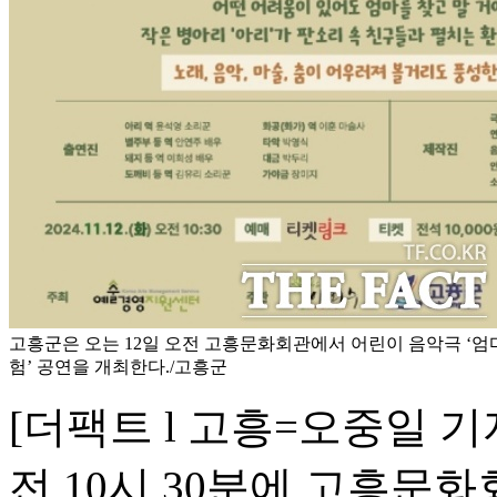
고흥군은 오는 12일 오전 고흥문화회관에서 어린이 음악극 ‘엄
험’ 공연을 개최한다./고흥군
[더팩트 l 고흥=오중일 기
전 10시 30분에 고흥문