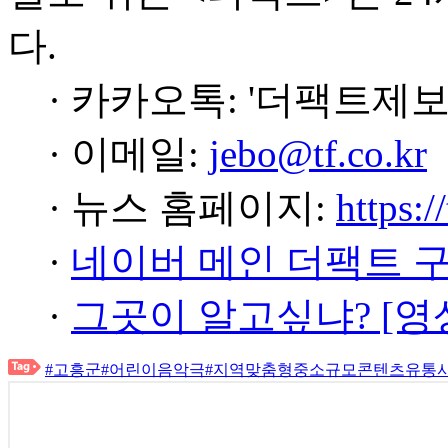
다.
· 카카오톡: '더팩트제보
· 이메일:
jebo@tf.co.kr
· 뉴스 홈페이지:
https:/
·
네이버 메인 더팩트 
·
그곳이 알고싶냐? [영
#고흥군
#어린이음악극
#지역맞춤형중소규모콘텐츠유통